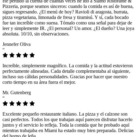
He perdido la cuenta de cuántas veces he ido a Siamo Ristorante &
Pizzeria, porque seamos sinceros: cuando la comida es así de buena,
sigues regresando. ¿El menú de hoy? Ravioli di aragosta, burrata,
pizza vegetariana, limonada de fresa y tiramisú. Y sí, cada bocado
fue tan increíble como suena. Tómalo como una señal para dejar de
leer y simplemente IR. ¿El personal? Un amor. ¿El dueño? Una joya
absoluta. 10/10, sin observaciones.
Jennefer Oliva
“
Increíble, simplemente magnífico. La comida y la actitud estuvieron
perfectamente alineadas. Cada detalle complementaba al siguiente,
incluso sus cálidas personalidades. Gracias por hacer que nuestro
corto tiempo en su área fuera el mejor.
Mr. Gutenberg
“
Excelente pequeño restaurante italiano. La pizza y el calzone son
casi perfectos. Todos los que trabajan aquí parecen disfrutar hacerlo
juntos y el servicio lo refleja. Toda la comida que he probado aquí
mientras trabajaba en Miami ha estado muy bien preparada. Delicias
del horno de leña.