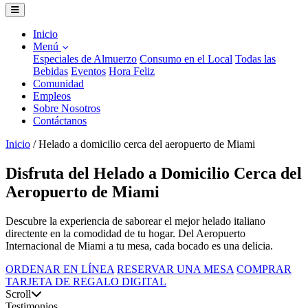
Inicio
Menú
Especiales de Almuerzo
Consumo en el Local
Todas las
Bebidas
Eventos
Hora Feliz
Comunidad
Empleos
Sobre Nosotros
Contáctanos
Inicio
/
Helado a domicilio cerca del aeropuerto de Miami
Disfruta del Helado a Domicilio Cerca del
Aeropuerto de Miami
Descubre la experiencia de saborear el mejor helado italiano
directente en la comodidad de tu hogar. Del Aeropuerto
Internacional de Miami a tu mesa, cada bocado es una delicia.
ORDENAR EN LÍNEA
RESERVAR UNA MESA
COMPRAR
TARJETA DE REGALO DIGITAL
Scroll
Testimonios