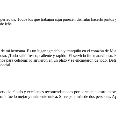
 perfectos. Todos los que trabajan aquí parecen disfrutar hacerlo juntos 
de leña.
 de mi hermana. Es un lugar agradable y tranquilo en el corazón de Mi
so. ¡Todo salió fresco, caliente y rápido! El servicio fue maravilloso. 
años para celebrar; lo sirvieron en un plato y se encargaron de todo. De
pecial.
Servicio rápido y excelentes recomendaciones por parte de nuestro meser
 de trufa fue lo mejor y realmente única. Sirve para más de dos personas.