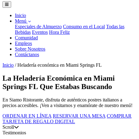
Inicio
Menú
Especiales de Almuerzo
Consumo en el Local
Todas las
Bebidas
Eventos
Hora Feliz
Comunidad
Empleos
Sobre Nosotros
Contáctanos
Inicio
/
Heladería económica en Miami Springs FL
La Heladería Económica en Miami
Springs FL Que Estabas Buscando
En Siamo Ristorante, disfruta de auténticos postres italianos a
precios accesibles. ¡Ven a visitarnos y enamórate de nuestro menú!
ORDENAR EN LÍNEA
RESERVAR UNA MESA
COMPRAR
TARJETA DE REGALO DIGITAL
Scroll
Testimonios