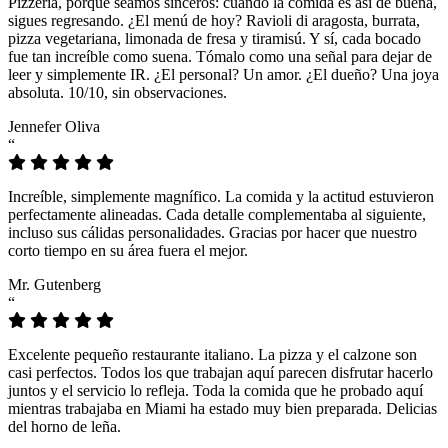
Pizzeria, porque seamos sinceros: cuando la comida es así de buena,
sigues regresando. ¿El menú de hoy? Ravioli di aragosta, burrata,
pizza vegetariana, limonada de fresa y tiramisú. Y sí, cada bocado
fue tan increíble como suena. Tómalo como una señal para dejar de
leer y simplemente IR. ¿El personal? Un amor. ¿El dueño? Una joya
absoluta. 10/10, sin observaciones.
Jennefer Oliva
“
Increíble, simplemente magnífico. La comida y la actitud estuvieron
perfectamente alineadas. Cada detalle complementaba al siguiente,
incluso sus cálidas personalidades. Gracias por hacer que nuestro
corto tiempo en su área fuera el mejor.
Mr. Gutenberg
“
Excelente pequeño restaurante italiano. La pizza y el calzone son
casi perfectos. Todos los que trabajan aquí parecen disfrutar hacerlo
juntos y el servicio lo refleja. Toda la comida que he probado aquí
mientras trabajaba en Miami ha estado muy bien preparada. Delicias
del horno de leña.