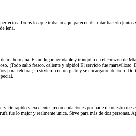
 perfectos. Todos los que trabajan aquí parecen disfrutar hacerlo juntos 
de leña.
 de mi hermana. Es un lugar agradable y tranquilo en el corazón de Mi
so. ¡Todo salió fresco, caliente y rápido! El servicio fue maravilloso. 
años para celebrar; lo sirvieron en un plato y se encargaron de todo. De
pecial.
Servicio rápido y excelentes recomendaciones por parte de nuestro meser
 de trufa fue lo mejor y realmente única. Sirve para más de dos personas.