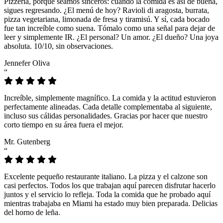
Pizzeria, porque seamos sinceros: cuando la comida es así de buena,
sigues regresando. ¿El menú de hoy? Ravioli di aragosta, burrata,
pizza vegetariana, limonada de fresa y tiramisú. Y sí, cada bocado
fue tan increíble como suena. Tómalo como una señal para dejar de
leer y simplemente IR. ¿El personal? Un amor. ¿El dueño? Una joya
absoluta. 10/10, sin observaciones.
Jennefer Oliva
“
Increíble, simplemente magnífico. La comida y la actitud estuvieron
perfectamente alineadas. Cada detalle complementaba al siguiente,
incluso sus cálidas personalidades. Gracias por hacer que nuestro
corto tiempo en su área fuera el mejor.
Mr. Gutenberg
“
Excelente pequeño restaurante italiano. La pizza y el calzone son
casi perfectos. Todos los que trabajan aquí parecen disfrutar hacerlo
juntos y el servicio lo refleja. Toda la comida que he probado aquí
mientras trabajaba en Miami ha estado muy bien preparada. Delicias
del horno de leña.