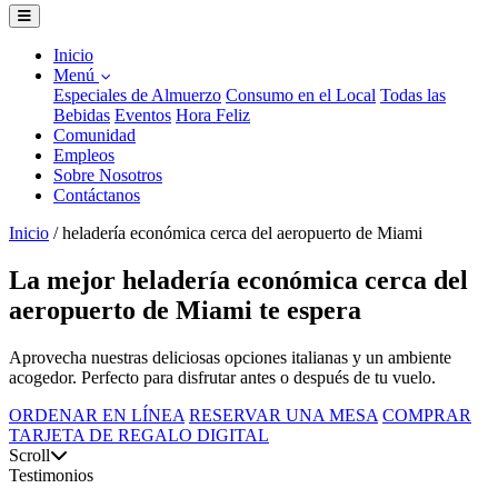
Inicio
Menú
Especiales de Almuerzo
Consumo en el Local
Todas las
Bebidas
Eventos
Hora Feliz
Comunidad
Empleos
Sobre Nosotros
Contáctanos
Inicio
/
heladería económica cerca del aeropuerto de Miami
La mejor heladería económica cerca del
aeropuerto de Miami te espera
Aprovecha nuestras deliciosas opciones italianas y un ambiente
acogedor. Perfecto para disfrutar antes o después de tu vuelo.
ORDENAR EN LÍNEA
RESERVAR UNA MESA
COMPRAR
TARJETA DE REGALO DIGITAL
Scroll
Testimonios