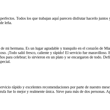
 perfectos. Todos los que trabajan aquí parecen disfrutar hacerlo juntos 
de leña.
 de mi hermana. Es un lugar agradable y tranquilo en el corazón de Mi
so. ¡Todo salió fresco, caliente y rápido! El servicio fue maravilloso. 
años para celebrar; lo sirvieron en un plato y se encargaron de todo. De
pecial.
Servicio rápido y excelentes recomendaciones por parte de nuestro meser
 de trufa fue lo mejor y realmente única. Sirve para más de dos personas.