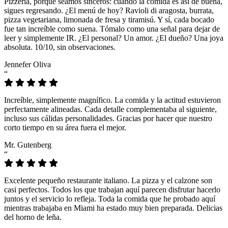
Pizzeria, porque seamos sinceros: cuando la comida es así de buena,
sigues regresando. ¿El menú de hoy? Ravioli di aragosta, burrata,
pizza vegetariana, limonada de fresa y tiramisú. Y sí, cada bocado
fue tan increíble como suena. Tómalo como una señal para dejar de
leer y simplemente IR. ¿El personal? Un amor. ¿El dueño? Una joya
absoluta. 10/10, sin observaciones.
Jennefer Oliva
“
Increíble, simplemente magnífico. La comida y la actitud estuvieron
perfectamente alineadas. Cada detalle complementaba al siguiente,
incluso sus cálidas personalidades. Gracias por hacer que nuestro
corto tiempo en su área fuera el mejor.
Mr. Gutenberg
“
Excelente pequeño restaurante italiano. La pizza y el calzone son
casi perfectos. Todos los que trabajan aquí parecen disfrutar hacerlo
juntos y el servicio lo refleja. Toda la comida que he probado aquí
mientras trabajaba en Miami ha estado muy bien preparada. Delicias
del horno de leña.