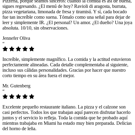
Pizzeria, porque seamos sinceros: cuando la comida es así de buena,
sigues regresando. ¿El menú de hoy? Ravioli di aragosta, burrata,
pizza vegetariana, limonada de fresa y tiramisú. Y sí, cada bocado
fue tan increíble como suena. Tómalo como una señal para dejar de
leer y simplemente IR. ¿El personal? Un amor. ¿El dueño? Una joya
absoluta. 10/10, sin observaciones.
Jennefer Oliva
“
Increíble, simplemente magnífico. La comida y la actitud estuvieron
perfectamente alineadas. Cada detalle complementaba al siguiente,
incluso sus cálidas personalidades. Gracias por hacer que nuestro
corto tiempo en su área fuera el mejor.
Mr. Gutenberg
“
Excelente pequeño restaurante italiano. La pizza y el calzone son
casi perfectos. Todos los que trabajan aquí parecen disfrutar hacerlo
juntos y el servicio lo refleja. Toda la comida que he probado aquí
mientras trabajaba en Miami ha estado muy bien preparada. Delicias
del horno de leña.