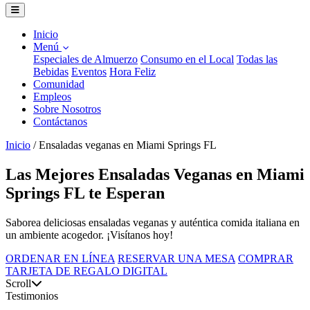
Inicio
Menú
Especiales de Almuerzo
Consumo en el Local
Todas las
Bebidas
Eventos
Hora Feliz
Comunidad
Empleos
Sobre Nosotros
Contáctanos
Inicio
/
Ensaladas veganas en Miami Springs FL
Las Mejores Ensaladas Veganas en Miami
Springs FL te Esperan
Saborea deliciosas ensaladas veganas y auténtica comida italiana en
un ambiente acogedor. ¡Visítanos hoy!
ORDENAR EN LÍNEA
RESERVAR UNA MESA
COMPRAR
TARJETA DE REGALO DIGITAL
Scroll
Testimonios