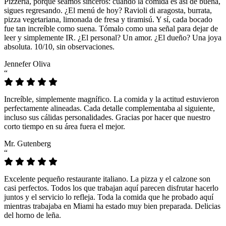
Pizzeria, porque seamos sinceros: cuando la comida es así de buena,
sigues regresando. ¿El menú de hoy? Ravioli di aragosta, burrata,
pizza vegetariana, limonada de fresa y tiramisú. Y sí, cada bocado
fue tan increíble como suena. Tómalo como una señal para dejar de
leer y simplemente IR. ¿El personal? Un amor. ¿El dueño? Una joya
absoluta. 10/10, sin observaciones.
Jennefer Oliva
“
Increíble, simplemente magnífico. La comida y la actitud estuvieron
perfectamente alineadas. Cada detalle complementaba al siguiente,
incluso sus cálidas personalidades. Gracias por hacer que nuestro
corto tiempo en su área fuera el mejor.
Mr. Gutenberg
“
Excelente pequeño restaurante italiano. La pizza y el calzone son
casi perfectos. Todos los que trabajan aquí parecen disfrutar hacerlo
juntos y el servicio lo refleja. Toda la comida que he probado aquí
mientras trabajaba en Miami ha estado muy bien preparada. Delicias
del horno de leña.