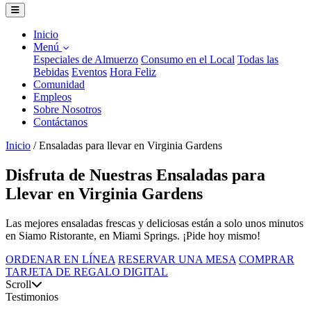
Inicio
Menú
Especiales de Almuerzo
Consumo en el Local
Todas las
Bebidas
Eventos
Hora Feliz
Comunidad
Empleos
Sobre Nosotros
Contáctanos
Inicio
/
Ensaladas para llevar en Virginia Gardens
Disfruta de Nuestras Ensaladas para
Llevar en Virginia Gardens
Las mejores ensaladas frescas y deliciosas están a solo unos minutos
en Siamo Ristorante, en Miami Springs. ¡Pide hoy mismo!
ORDENAR EN LÍNEA
RESERVAR UNA MESA
COMPRAR
TARJETA DE REGALO DIGITAL
Scroll
Testimonios