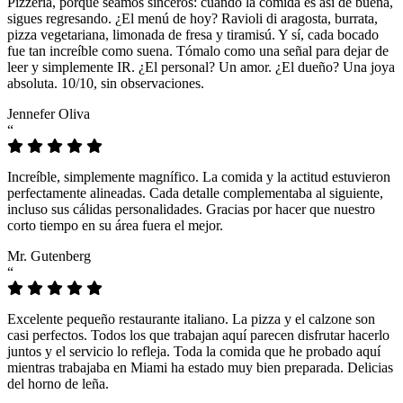
Pizzeria, porque seamos sinceros: cuando la comida es así de buena,
sigues regresando. ¿El menú de hoy? Ravioli di aragosta, burrata,
pizza vegetariana, limonada de fresa y tiramisú. Y sí, cada bocado
fue tan increíble como suena. Tómalo como una señal para dejar de
leer y simplemente IR. ¿El personal? Un amor. ¿El dueño? Una joya
absoluta. 10/10, sin observaciones.
Jennefer Oliva
“
Increíble, simplemente magnífico. La comida y la actitud estuvieron
perfectamente alineadas. Cada detalle complementaba al siguiente,
incluso sus cálidas personalidades. Gracias por hacer que nuestro
corto tiempo en su área fuera el mejor.
Mr. Gutenberg
“
Excelente pequeño restaurante italiano. La pizza y el calzone son
casi perfectos. Todos los que trabajan aquí parecen disfrutar hacerlo
juntos y el servicio lo refleja. Toda la comida que he probado aquí
mientras trabajaba en Miami ha estado muy bien preparada. Delicias
del horno de leña.