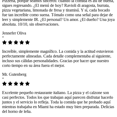
Pizzeria, porque seamos sinceros: cuando la comida es así de buena,
sigues regresando. ¿El menú de hoy? Ravioli di aragosta, burrata,
pizza vegetariana, limonada de fresa y tiramisú. Y sí, cada bocado
fue tan increíble como suena. Tómalo como una señal para dejar de
leer y simplemente IR. ¿El personal? Un amor. ¿El dueño? Una joya
absoluta. 10/10, sin observaciones.
Jennefer Oliva
“
Increíble, simplemente magnífico. La comida y la actitud estuvieron
perfectamente alineadas. Cada detalle complementaba al siguiente,
incluso sus cálidas personalidades. Gracias por hacer que nuestro
corto tiempo en su área fuera el mejor.
Mr. Gutenberg
“
Excelente pequeño restaurante italiano. La pizza y el calzone son
casi perfectos. Todos los que trabajan aquí parecen disfrutar hacerlo
juntos y el servicio lo refleja. Toda la comida que he probado aquí
mientras trabajaba en Miami ha estado muy bien preparada. Delicias
del horno de leña.