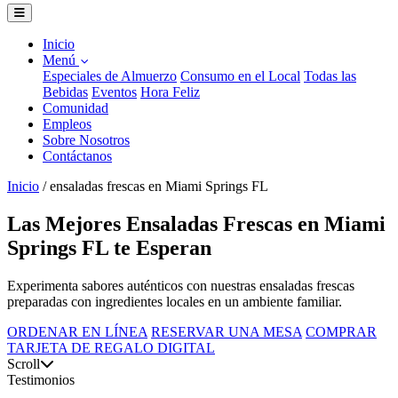
Inicio
Menú
Especiales de Almuerzo
Consumo en el Local
Todas las
Bebidas
Eventos
Hora Feliz
Comunidad
Empleos
Sobre Nosotros
Contáctanos
Inicio
/
ensaladas frescas en Miami Springs FL
Las Mejores Ensaladas Frescas en Miami
Springs FL te Esperan
Experimenta sabores auténticos con nuestras ensaladas frescas
preparadas con ingredientes locales en un ambiente familiar.
ORDENAR EN LÍNEA
RESERVAR UNA MESA
COMPRAR
TARJETA DE REGALO DIGITAL
Scroll
Testimonios