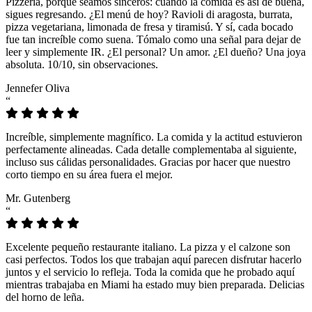
Pizzeria, porque seamos sinceros: cuando la comida es así de buena,
sigues regresando. ¿El menú de hoy? Ravioli di aragosta, burrata,
pizza vegetariana, limonada de fresa y tiramisú. Y sí, cada bocado
fue tan increíble como suena. Tómalo como una señal para dejar de
leer y simplemente IR. ¿El personal? Un amor. ¿El dueño? Una joya
absoluta. 10/10, sin observaciones.
Jennefer Oliva
“
Increíble, simplemente magnífico. La comida y la actitud estuvieron
perfectamente alineadas. Cada detalle complementaba al siguiente,
incluso sus cálidas personalidades. Gracias por hacer que nuestro
corto tiempo en su área fuera el mejor.
Mr. Gutenberg
“
Excelente pequeño restaurante italiano. La pizza y el calzone son
casi perfectos. Todos los que trabajan aquí parecen disfrutar hacerlo
juntos y el servicio lo refleja. Toda la comida que he probado aquí
mientras trabajaba en Miami ha estado muy bien preparada. Delicias
del horno de leña.