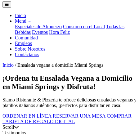
Inicio
Menú
Especiales de Almuerzo
Consumo en el Local
Todas las
Bebidas
Eventos
Hora Feliz
Comunidad
Empleos
Sobre Nosotros
Contáctanos
Inicio
/
Ensalada vegana a domicilio Miami Springs
¡Ordena tu Ensalada Vegana a Domicilio
en Miami Springs y Disfruta!
Siamo Ristorante & Pizzeria te ofrece deliciosas ensaladas veganas y
platillos italianos auténticos, ¡perfectos para disfrutar en casa!
ORDENAR EN LÍNEA
RESERVAR UNA MESA
COMPRAR
TARJETA DE REGALO DIGITAL
Scroll
Testimonios