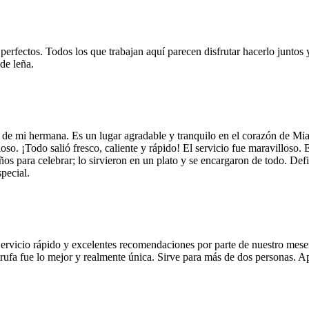
 perfectos. Todos los que trabajan aquí parecen disfrutar hacerlo juntos 
de leña.
 de mi hermana. Es un lugar agradable y tranquilo en el corazón de Mi
so. ¡Todo salió fresco, caliente y rápido! El servicio fue maravilloso. 
años para celebrar; lo sirvieron en un plato y se encargaron de todo. De
pecial.
Servicio rápido y excelentes recomendaciones por parte de nuestro meser
 de trufa fue lo mejor y realmente única. Sirve para más de dos personas.