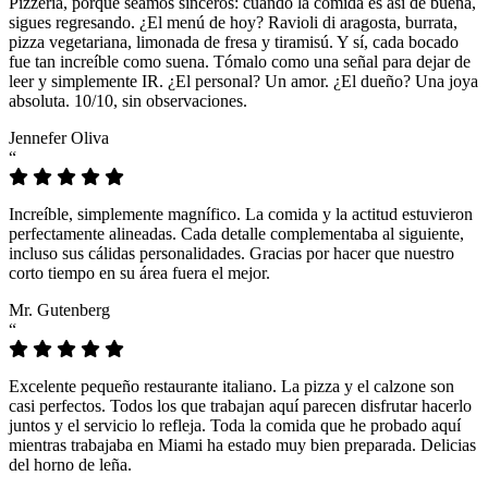
Pizzeria, porque seamos sinceros: cuando la comida es así de buena,
sigues regresando. ¿El menú de hoy? Ravioli di aragosta, burrata,
pizza vegetariana, limonada de fresa y tiramisú. Y sí, cada bocado
fue tan increíble como suena. Tómalo como una señal para dejar de
leer y simplemente IR. ¿El personal? Un amor. ¿El dueño? Una joya
absoluta. 10/10, sin observaciones.
Jennefer Oliva
“
Increíble, simplemente magnífico. La comida y la actitud estuvieron
perfectamente alineadas. Cada detalle complementaba al siguiente,
incluso sus cálidas personalidades. Gracias por hacer que nuestro
corto tiempo en su área fuera el mejor.
Mr. Gutenberg
“
Excelente pequeño restaurante italiano. La pizza y el calzone son
casi perfectos. Todos los que trabajan aquí parecen disfrutar hacerlo
juntos y el servicio lo refleja. Toda la comida que he probado aquí
mientras trabajaba en Miami ha estado muy bien preparada. Delicias
del horno de leña.