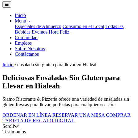
Inicio
Menú
Especiales de Almuerzo
Consumo en el Local
Todas las
Bebidas
Eventos
Hora Feliz
Comunidad
Empleos
Sobre Nosotros
Contáctanos
Inicio
/
ensalada sin gluten para llevar en Hialeah
Deliciosas Ensaladas Sin Gluten para
Llevar en Hialeah
Siamo Ristorante & Pizzeria ofrece una variedad de ensaladas sin
gluten frescas para llevar, perfectas para cualquier ocasión.
ORDENAR EN LÍNEA
RESERVAR UNA MESA
COMPRAR
TARJETA DE REGALO DIGITAL
Scroll
Testimonios