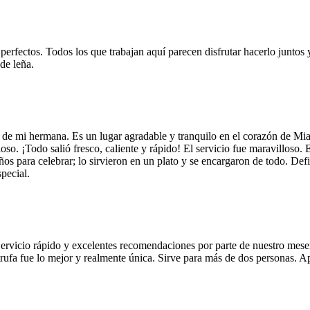
 perfectos. Todos los que trabajan aquí parecen disfrutar hacerlo juntos 
de leña.
 de mi hermana. Es un lugar agradable y tranquilo en el corazón de Mi
so. ¡Todo salió fresco, caliente y rápido! El servicio fue maravilloso. 
años para celebrar; lo sirvieron en un plato y se encargaron de todo. De
pecial.
Servicio rápido y excelentes recomendaciones por parte de nuestro meser
 de trufa fue lo mejor y realmente única. Sirve para más de dos personas.