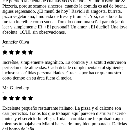
He perdido la cuenta de cuántas veces he ido a Siamo Ristorante &
Pizzeria, porque seamos sinceros: cuando la comida es así de buena,
sigues regresando. ¿El menú de hoy? Ravioli di aragosta, burrata,
pizza vegetariana, limonada de fresa y tiramisú. Y sí, cada bocado
fue tan increíble como suena. Tómalo como una señal para dejar de
leer y simplemente IR. ¿El personal? Un amor. ¿El dueño? Una joya
absoluta. 10/10, sin observaciones.
Jennefer Oliva
“
Increíble, simplemente magnífico. La comida y la actitud estuvieron
perfectamente alineadas. Cada detalle complementaba al siguiente,
incluso sus cálidas personalidades. Gracias por hacer que nuestro
corto tiempo en su área fuera el mejor.
Mr. Gutenberg
“
Excelente pequeño restaurante italiano. La pizza y el calzone son
casi perfectos. Todos los que trabajan aquí parecen disfrutar hacerlo
juntos y el servicio lo refleja. Toda la comida que he probado aquí
mientras trabajaba en Miami ha estado muy bien preparada. Delicias
del horno de leña.