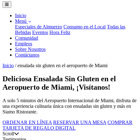
Inicio
Menú
Especiales de Almuerzo
Consumo en el Local
Todas las
Bebidas
Eventos
Hora Feliz
Comunidad
Empleos
Sobre Nosotros
Contáctanos
Inicio
/
ensalada sin gluten en el aeropuerto de Miami
Deliciosa Ensalada Sin Gluten en el
Aeropuerto de Miami, ¡Visítanos!
A solo 5 minutos del Aeropuerto Internacional de Miami, disfruta de
una experiencia culinaria única con ensaladas sin gluten y más en
Siamo Ristorante.
ORDENAR EN LÍNEA
RESERVAR UNA MESA
COMPRAR
TARJETA DE REGALO DIGITAL
Scroll
Testimonios