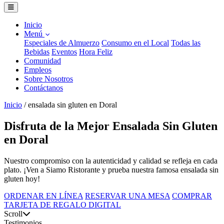
Inicio
Menú
Especiales de Almuerzo
Consumo en el Local
Todas las
Bebidas
Eventos
Hora Feliz
Comunidad
Empleos
Sobre Nosotros
Contáctanos
Inicio
/
ensalada sin gluten en Doral
Disfruta de la Mejor Ensalada Sin Gluten
en Doral
Nuestro compromiso con la autenticidad y calidad se refleja en cada
plato. ¡Ven a Siamo Ristorante y prueba nuestra famosa ensalada sin
gluten hoy!
ORDENAR EN LÍNEA
RESERVAR UNA MESA
COMPRAR
TARJETA DE REGALO DIGITAL
Scroll
Testimonios