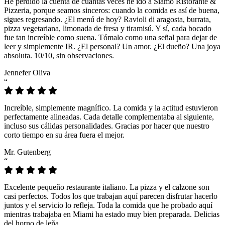
He perdido la cuenta de cuántas veces he ido a Siamo Ristorante &
Pizzeria, porque seamos sinceros: cuando la comida es así de buena,
sigues regresando. ¿El menú de hoy? Ravioli di aragosta, burrata,
pizza vegetariana, limonada de fresa y tiramisú. Y sí, cada bocado
fue tan increíble como suena. Tómalo como una señal para dejar de
leer y simplemente IR. ¿El personal? Un amor. ¿El dueño? Una joya
absoluta. 10/10, sin observaciones.
Jennefer Oliva
“
Increíble, simplemente magnífico. La comida y la actitud estuvieron
perfectamente alineadas. Cada detalle complementaba al siguiente,
incluso sus cálidas personalidades. Gracias por hacer que nuestro
corto tiempo en su área fuera el mejor.
Mr. Gutenberg
“
Excelente pequeño restaurante italiano. La pizza y el calzone son
casi perfectos. Todos los que trabajan aquí parecen disfrutar hacerlo
juntos y el servicio lo refleja. Toda la comida que he probado aquí
mientras trabajaba en Miami ha estado muy bien preparada. Delicias
del horno de leña.