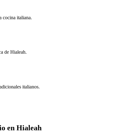
 cocina italiana.
ca de Hialeah.
dicionales italianos.
io en Hialeah