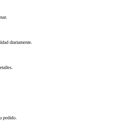
nar.
lidad diariamente.
talles.
tu pedido.