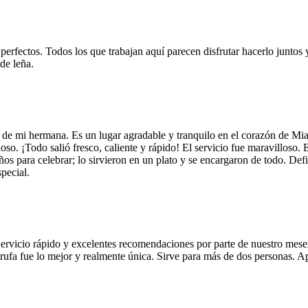
 perfectos. Todos los que trabajan aquí parecen disfrutar hacerlo juntos 
de leña.
 de mi hermana. Es un lugar agradable y tranquilo en el corazón de Mi
so. ¡Todo salió fresco, caliente y rápido! El servicio fue maravilloso. 
años para celebrar; lo sirvieron en un plato y se encargaron de todo. De
pecial.
Servicio rápido y excelentes recomendaciones por parte de nuestro meser
 de trufa fue lo mejor y realmente única. Sirve para más de dos personas.