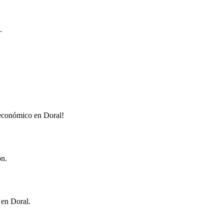
.
 económico en Doral!
ón.
 en Doral.