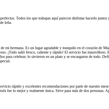
 perfectos. Todos los que trabajan aquí parecen disfrutar hacerlo juntos 
de leña.
 de mi hermana. Es un lugar agradable y tranquilo en el corazón de Mi
so. ¡Todo salió fresco, caliente y rápido! El servicio fue maravilloso. 
años para celebrar; lo sirvieron en un plato y se encargaron de todo. De
pecial.
Servicio rápido y excelentes recomendaciones por parte de nuestro meser
 de trufa fue lo mejor y realmente única. Sirve para más de dos personas.