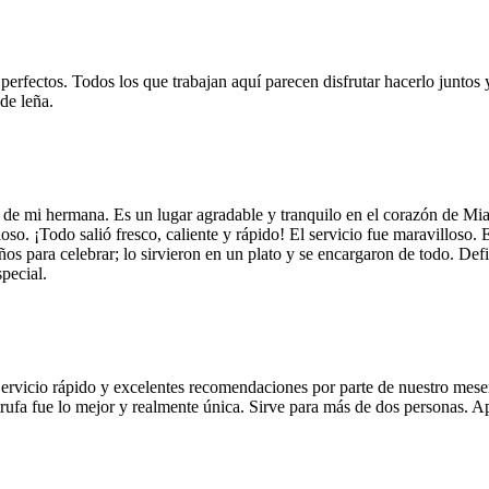
 perfectos. Todos los que trabajan aquí parecen disfrutar hacerlo juntos 
de leña.
 de mi hermana. Es un lugar agradable y tranquilo en el corazón de Mi
so. ¡Todo salió fresco, caliente y rápido! El servicio fue maravilloso. 
años para celebrar; lo sirvieron en un plato y se encargaron de todo. De
pecial.
Servicio rápido y excelentes recomendaciones por parte de nuestro meser
 de trufa fue lo mejor y realmente única. Sirve para más de dos personas.