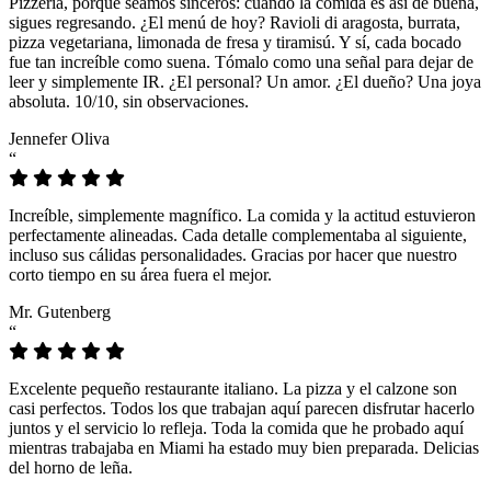
Pizzeria, porque seamos sinceros: cuando la comida es así de buena,
sigues regresando. ¿El menú de hoy? Ravioli di aragosta, burrata,
pizza vegetariana, limonada de fresa y tiramisú. Y sí, cada bocado
fue tan increíble como suena. Tómalo como una señal para dejar de
leer y simplemente IR. ¿El personal? Un amor. ¿El dueño? Una joya
absoluta. 10/10, sin observaciones.
Jennefer Oliva
“
Increíble, simplemente magnífico. La comida y la actitud estuvieron
perfectamente alineadas. Cada detalle complementaba al siguiente,
incluso sus cálidas personalidades. Gracias por hacer que nuestro
corto tiempo en su área fuera el mejor.
Mr. Gutenberg
“
Excelente pequeño restaurante italiano. La pizza y el calzone son
casi perfectos. Todos los que trabajan aquí parecen disfrutar hacerlo
juntos y el servicio lo refleja. Toda la comida que he probado aquí
mientras trabajaba en Miami ha estado muy bien preparada. Delicias
del horno de leña.