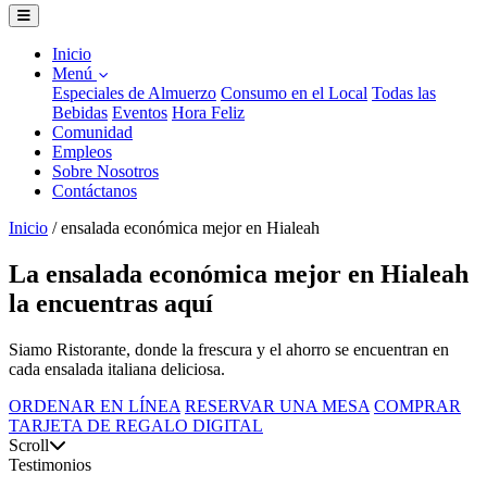
Inicio
Menú
Especiales de Almuerzo
Consumo en el Local
Todas las
Bebidas
Eventos
Hora Feliz
Comunidad
Empleos
Sobre Nosotros
Contáctanos
Inicio
/
ensalada económica mejor en Hialeah
La ensalada económica mejor en Hialeah
la encuentras aquí
Siamo Ristorante, donde la frescura y el ahorro se encuentran en
cada ensalada italiana deliciosa.
ORDENAR EN LÍNEA
RESERVAR UNA MESA
COMPRAR
TARJETA DE REGALO DIGITAL
Scroll
Testimonios