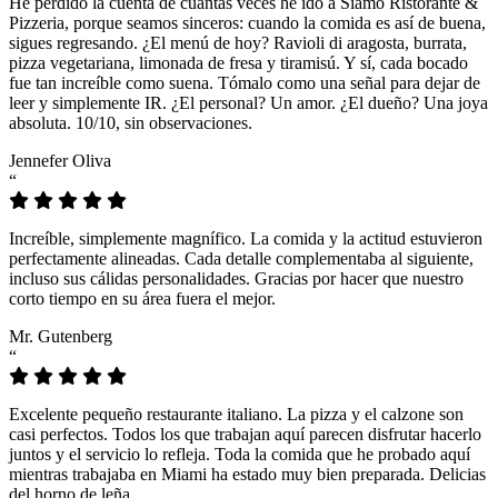
He perdido la cuenta de cuántas veces he ido a Siamo Ristorante &
Pizzeria, porque seamos sinceros: cuando la comida es así de buena,
sigues regresando. ¿El menú de hoy? Ravioli di aragosta, burrata,
pizza vegetariana, limonada de fresa y tiramisú. Y sí, cada bocado
fue tan increíble como suena. Tómalo como una señal para dejar de
leer y simplemente IR. ¿El personal? Un amor. ¿El dueño? Una joya
absoluta. 10/10, sin observaciones.
Jennefer Oliva
“
Increíble, simplemente magnífico. La comida y la actitud estuvieron
perfectamente alineadas. Cada detalle complementaba al siguiente,
incluso sus cálidas personalidades. Gracias por hacer que nuestro
corto tiempo en su área fuera el mejor.
Mr. Gutenberg
“
Excelente pequeño restaurante italiano. La pizza y el calzone son
casi perfectos. Todos los que trabajan aquí parecen disfrutar hacerlo
juntos y el servicio lo refleja. Toda la comida que he probado aquí
mientras trabajaba en Miami ha estado muy bien preparada. Delicias
del horno de leña.