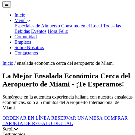
Inicio
Menú
Especiales de Almuerzo
Consumo en el Local
Todas las
Bebidas
Eventos
Hora Feliz
Comunidad
Empleos
Sobre Nosotros
Contáctanos
Inicio
/
ensalada económica cerca del aeropuerto de Miami
La Mejor Ensalada Económica Cerca del
Aeropuerto de Miami - ¡Te Esperamos!
Sumérgete en la auténtica experiencia italiana con nuestras ensaladas
económicas, solo a 5 minutos del Aeropuerto Internacional de
Miami.
ORDENAR EN LÍNEA
RESERVAR UNA MESA
COMPRAR
TARJETA DE REGALO DIGITAL
Scroll
Testimonios