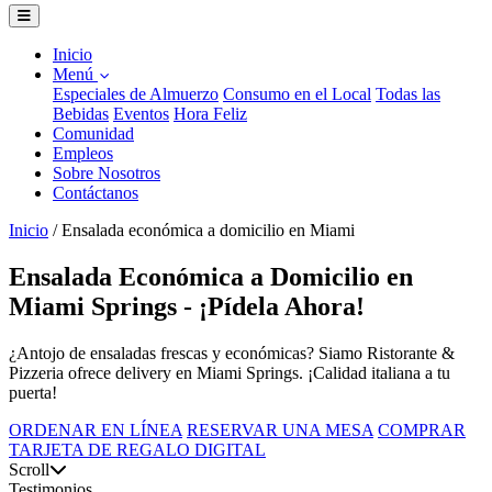
Inicio
Menú
Especiales de Almuerzo
Consumo en el Local
Todas las
Bebidas
Eventos
Hora Feliz
Comunidad
Empleos
Sobre Nosotros
Contáctanos
Inicio
/
Ensalada económica a domicilio en Miami
Ensalada Económica a Domicilio en
Miami Springs - ¡Pídela Ahora!
¿Antojo de ensaladas frescas y económicas? Siamo Ristorante &
Pizzeria ofrece delivery en Miami Springs. ¡Calidad italiana a tu
puerta!
ORDENAR EN LÍNEA
RESERVAR UNA MESA
COMPRAR
TARJETA DE REGALO DIGITAL
Scroll
Testimonios