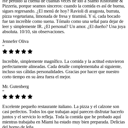
He perdido la cuenta de cuántas veces he ido a Siamo Ristorante &
Pizzeria, porque seamos sinceros: cuando la comida es así de buena,
sigues regresando. ¿El menú de hoy? Ravioli di aragosta, burrata,
pizza vegetariana, limonada de fresa y tiramisú. Y sí, cada bocado
fue tan increíble como suena. Tómalo como una señal para dejar de
leer y simplemente IR. ¿El personal? Un amor. ¿El dueño? Una joya
absoluta. 10/10, sin observaciones.
Jennefer Oliva
“
Increíble, simplemente magnífico. La comida y la actitud estuvieron
perfectamente alineadas. Cada detalle complementaba al siguiente,
incluso sus cálidas personalidades. Gracias por hacer que nuestro
corto tiempo en su área fuera el mejor.
Mr. Gutenberg
“
Excelente pequeño restaurante italiano. La pizza y el calzone son
casi perfectos. Todos los que trabajan aquí parecen disfrutar hacerlo
juntos y el servicio lo refleja. Toda la comida que he probado aquí
mientras trabajaba en Miami ha estado muy bien preparada. Delicias
del horno de leña.