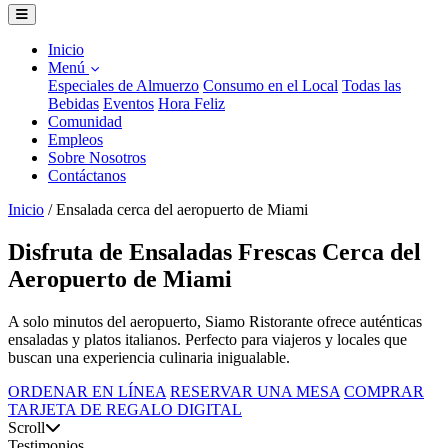
Inicio
Menú
Especiales de Almuerzo
Consumo en el Local
Todas las
Bebidas
Eventos
Hora Feliz
Comunidad
Empleos
Sobre Nosotros
Contáctanos
Inicio
/
Ensalada cerca del aeropuerto de Miami
Disfruta de Ensaladas Frescas Cerca del
Aeropuerto de Miami
A solo minutos del aeropuerto, Siamo Ristorante ofrece auténticas
ensaladas y platos italianos. Perfecto para viajeros y locales que
buscan una experiencia culinaria inigualable.
ORDENAR EN LÍNEA
RESERVAR UNA MESA
COMPRAR
TARJETA DE REGALO DIGITAL
Scroll
Testimonios