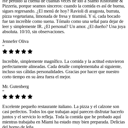
He perdido la cuenta de cuántas veces he ido a Siamo Ristorante &
Pizzeria, porque seamos sinceros: cuando la comida es así de buena,
sigues regresando. ¿El menú de hoy? Ravioli di aragosta, burrata,
pizza vegetariana, limonada de fresa y tiramisú. Y sí, cada bocado
fue tan increíble como suena. Tómalo como una señal para dejar de
leer y simplemente IR. ¿El personal? Un amor. ¿El dueño? Una joya
absoluta. 10/10, sin observaciones.
Jennefer Oliva
“
Increíble, simplemente magnífico. La comida y la actitud estuvieron
perfectamente alineadas. Cada detalle complementaba al siguiente,
incluso sus cálidas personalidades. Gracias por hacer que nuestro
corto tiempo en su área fuera el mejor.
Mr. Gutenberg
“
Excelente pequeño restaurante italiano. La pizza y el calzone son
casi perfectos. Todos los que trabajan aquí parecen disfrutar hacerlo
juntos y el servicio lo refleja. Toda la comida que he probado aquí
mientras trabajaba en Miami ha estado muy bien preparada. Delicias
del horno de leña.