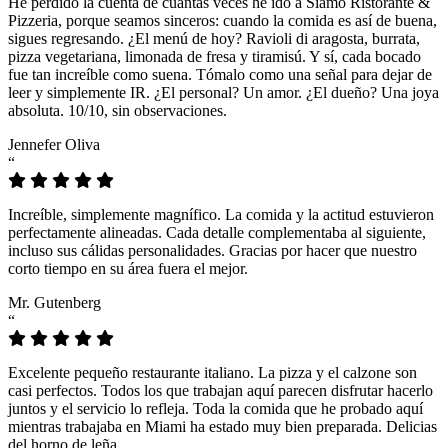
He perdido la cuenta de cuántas veces he ido a Siamo Ristorante &
Pizzeria, porque seamos sinceros: cuando la comida es así de buena,
sigues regresando. ¿El menú de hoy? Ravioli di aragosta, burrata,
pizza vegetariana, limonada de fresa y tiramisú. Y sí, cada bocado
fue tan increíble como suena. Tómalo como una señal para dejar de
leer y simplemente IR. ¿El personal? Un amor. ¿El dueño? Una joya
absoluta. 10/10, sin observaciones.
Jennefer Oliva
“
Increíble, simplemente magnífico. La comida y la actitud estuvieron
perfectamente alineadas. Cada detalle complementaba al siguiente,
incluso sus cálidas personalidades. Gracias por hacer que nuestro
corto tiempo en su área fuera el mejor.
Mr. Gutenberg
“
Excelente pequeño restaurante italiano. La pizza y el calzone son
casi perfectos. Todos los que trabajan aquí parecen disfrutar hacerlo
juntos y el servicio lo refleja. Toda la comida que he probado aquí
mientras trabajaba en Miami ha estado muy bien preparada. Delicias
del horno de leña.