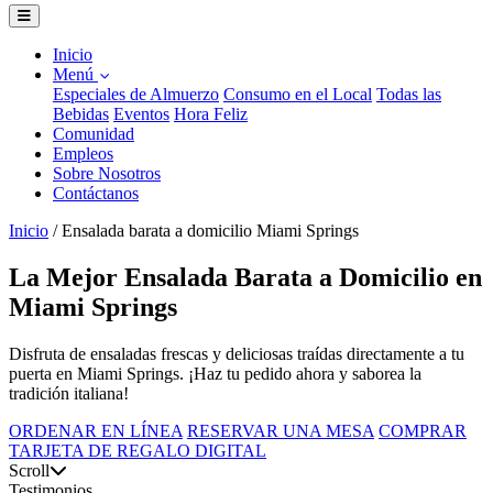
Inicio
Menú
Especiales de Almuerzo
Consumo en el Local
Todas las
Bebidas
Eventos
Hora Feliz
Comunidad
Empleos
Sobre Nosotros
Contáctanos
Inicio
/
Ensalada barata a domicilio Miami Springs
La Mejor Ensalada Barata a Domicilio en
Miami Springs
Disfruta de ensaladas frescas y deliciosas traídas directamente a tu
puerta en Miami Springs. ¡Haz tu pedido ahora y saborea la
tradición italiana!
ORDENAR EN LÍNEA
RESERVAR UNA MESA
COMPRAR
TARJETA DE REGALO DIGITAL
Scroll
Testimonios