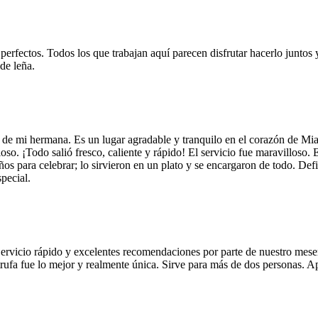
 perfectos. Todos los que trabajan aquí parecen disfrutar hacerlo juntos 
de leña.
 de mi hermana. Es un lugar agradable y tranquilo en el corazón de Mi
so. ¡Todo salió fresco, caliente y rápido! El servicio fue maravilloso. 
años para celebrar; lo sirvieron en un plato y se encargaron de todo. De
pecial.
Servicio rápido y excelentes recomendaciones por parte de nuestro meser
 de trufa fue lo mejor y realmente única. Sirve para más de dos personas.