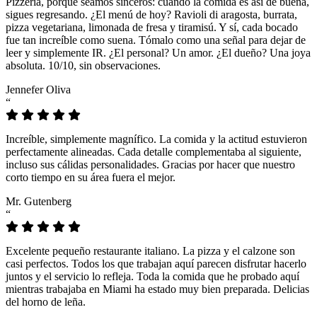
Pizzeria, porque seamos sinceros: cuando la comida es así de buena,
sigues regresando. ¿El menú de hoy? Ravioli di aragosta, burrata,
pizza vegetariana, limonada de fresa y tiramisú. Y sí, cada bocado
fue tan increíble como suena. Tómalo como una señal para dejar de
leer y simplemente IR. ¿El personal? Un amor. ¿El dueño? Una joya
absoluta. 10/10, sin observaciones.
Jennefer Oliva
“
Increíble, simplemente magnífico. La comida y la actitud estuvieron
perfectamente alineadas. Cada detalle complementaba al siguiente,
incluso sus cálidas personalidades. Gracias por hacer que nuestro
corto tiempo en su área fuera el mejor.
Mr. Gutenberg
“
Excelente pequeño restaurante italiano. La pizza y el calzone son
casi perfectos. Todos los que trabajan aquí parecen disfrutar hacerlo
juntos y el servicio lo refleja. Toda la comida que he probado aquí
mientras trabajaba en Miami ha estado muy bien preparada. Delicias
del horno de leña.