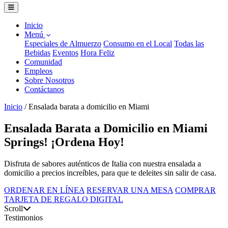
Inicio
Menú
Especiales de Almuerzo
Consumo en el Local
Todas las
Bebidas
Eventos
Hora Feliz
Comunidad
Empleos
Sobre Nosotros
Contáctanos
Inicio
/
Ensalada barata a domicilio en Miami
Ensalada Barata a Domicilio en Miami
Springs! ¡Ordena Hoy!
Disfruta de sabores auténticos de Italia con nuestra ensalada a
domicilio a precios increíbles, para que te deleites sin salir de casa.
ORDENAR EN LÍNEA
RESERVAR UNA MESA
COMPRAR
TARJETA DE REGALO DIGITAL
Scroll
Testimonios