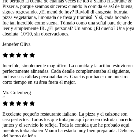
He perdido la cuenta de cuántas veces he ido a Siamo Ristorante &
Pizzeria, porque seamos sinceros: cuando la comida es así de buena,
sigues regresando. ¿El menú de hoy? Ravioli di aragosta, burrata,
pizza vegetariana, limonada de fresa y tiramisú. Y sí, cada bocado
fue tan increíble como suena. Tómalo como una señal para dejar de
leer y simplemente IR. ¿El personal? Un amor. ¿El dueño? Una joya
absoluta. 10/10, sin observaciones.
Jennefer Oliva
“
Increíble, simplemente magnífico. La comida y la actitud estuvieron
perfectamente alineadas. Cada detalle complementaba al siguiente,
incluso sus cálidas personalidades. Gracias por hacer que nuestro
corto tiempo en su área fuera el mejor.
Mr. Gutenberg
“
Excelente pequeño restaurante italiano. La pizza y el calzone son
casi perfectos. Todos los que trabajan aquí parecen disfrutar hacerlo
juntos y el servicio lo refleja. Toda la comida que he probado aquí
mientras trabajaba en Miami ha estado muy bien preparada. Delicias
del horno de leña.