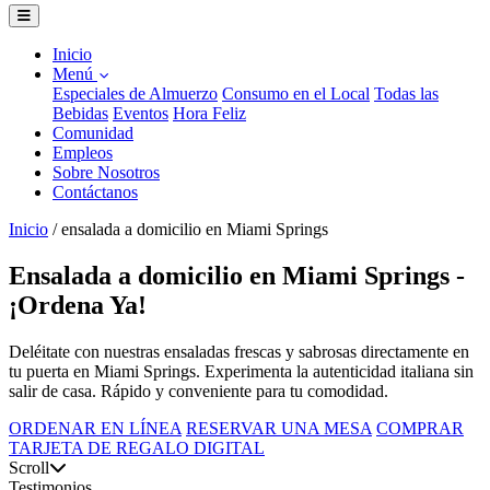
Inicio
Menú
Especiales de Almuerzo
Consumo en el Local
Todas las
Bebidas
Eventos
Hora Feliz
Comunidad
Empleos
Sobre Nosotros
Contáctanos
Inicio
/
ensalada a domicilio en Miami Springs
Ensalada a domicilio en Miami Springs -
¡Ordena Ya!
Deléitate con nuestras ensaladas frescas y sabrosas directamente en
tu puerta en Miami Springs. Experimenta la autenticidad italiana sin
salir de casa. Rápido y conveniente para tu comodidad.
ORDENAR EN LÍNEA
RESERVAR UNA MESA
COMPRAR
TARJETA DE REGALO DIGITAL
Scroll
Testimonios