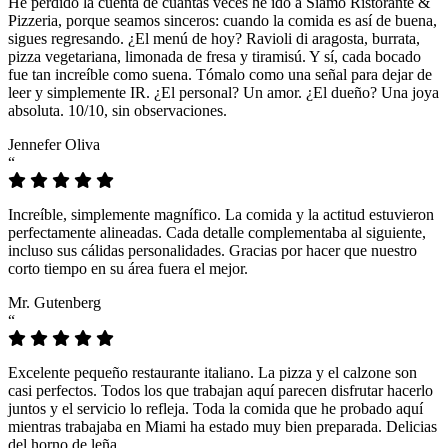
He perdido la cuenta de cuántas veces he ido a Siamo Ristorante &
Pizzeria, porque seamos sinceros: cuando la comida es así de buena,
sigues regresando. ¿El menú de hoy? Ravioli di aragosta, burrata,
pizza vegetariana, limonada de fresa y tiramisú. Y sí, cada bocado
fue tan increíble como suena. Tómalo como una señal para dejar de
leer y simplemente IR. ¿El personal? Un amor. ¿El dueño? Una joya
absoluta. 10/10, sin observaciones.
Jennefer Oliva
“
Increíble, simplemente magnífico. La comida y la actitud estuvieron
perfectamente alineadas. Cada detalle complementaba al siguiente,
incluso sus cálidas personalidades. Gracias por hacer que nuestro
corto tiempo en su área fuera el mejor.
Mr. Gutenberg
“
Excelente pequeño restaurante italiano. La pizza y el calzone son
casi perfectos. Todos los que trabajan aquí parecen disfrutar hacerlo
juntos y el servicio lo refleja. Toda la comida que he probado aquí
mientras trabajaba en Miami ha estado muy bien preparada. Delicias
del horno de leña.