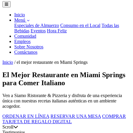
Inicio
Menú
Especiales de Almuerzo
Consumo en el Local
Todas las
Bebidas
Eventos
Hora Feliz
Comunidad
Empleos
Sobre Nosotros
Contáctanos
Inicio
/
el mejor restaurante en Miami Springs
El Mejor Restaurante en Miami Springs
para Comer Italiano
Ven a Siamo Ristorante & Pizzeria y disfruta de una experiencia
única con nuestras recetas italianas auténticas en un ambiente
acogedor.
ORDENAR EN LÍNEA
RESERVAR UNA MESA
COMPRAR
TARJETA DE REGALO DIGITAL
Scroll
Testimonios