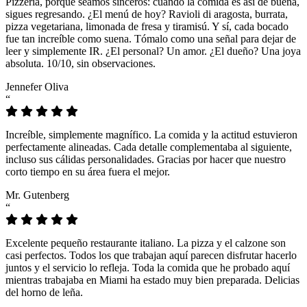
Pizzeria, porque seamos sinceros: cuando la comida es así de buena,
sigues regresando. ¿El menú de hoy? Ravioli di aragosta, burrata,
pizza vegetariana, limonada de fresa y tiramisú. Y sí, cada bocado
fue tan increíble como suena. Tómalo como una señal para dejar de
leer y simplemente IR. ¿El personal? Un amor. ¿El dueño? Una joya
absoluta. 10/10, sin observaciones.
Jennefer Oliva
“
Increíble, simplemente magnífico. La comida y la actitud estuvieron
perfectamente alineadas. Cada detalle complementaba al siguiente,
incluso sus cálidas personalidades. Gracias por hacer que nuestro
corto tiempo en su área fuera el mejor.
Mr. Gutenberg
“
Excelente pequeño restaurante italiano. La pizza y el calzone son
casi perfectos. Todos los que trabajan aquí parecen disfrutar hacerlo
juntos y el servicio lo refleja. Toda la comida que he probado aquí
mientras trabajaba en Miami ha estado muy bien preparada. Delicias
del horno de leña.