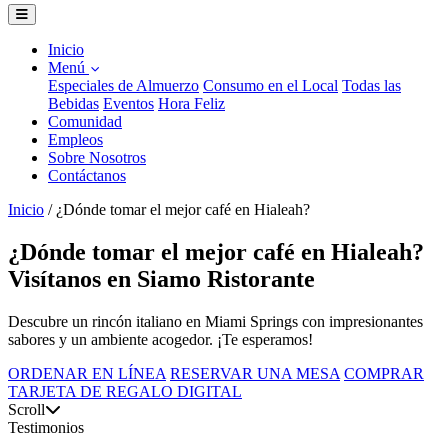
Inicio
Menú
Especiales de Almuerzo
Consumo en el Local
Todas las
Bebidas
Eventos
Hora Feliz
Comunidad
Empleos
Sobre Nosotros
Contáctanos
Inicio
/
¿Dónde tomar el mejor café en Hialeah?
¿Dónde tomar el mejor café en Hialeah?
Visítanos en Siamo Ristorante
Descubre un rincón italiano en Miami Springs con impresionantes
sabores y un ambiente acogedor. ¡Te esperamos!
ORDENAR EN LÍNEA
RESERVAR UNA MESA
COMPRAR
TARJETA DE REGALO DIGITAL
Scroll
Testimonios