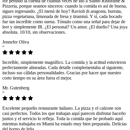
He perdido la cuenta de cuántas veces he ido a Siamo Ristorante &
Pizzeria, porque seamos sinceros: cuando la comida es así de buena,
sigues regresando. ¿El menú de hoy? Ravioli di aragosta, burrata,
pizza vegetariana, limonada de fresa y tiramisú. Y sí, cada bocado
fue tan increíble como suena. Tómalo como una señal para dejar de
leer y simplemente IR. ¿El personal? Un amor. ¿El dueño? Una joya
absoluta. 10/10, sin observaciones.
Jennefer Oliva
“
Increíble, simplemente magnífico. La comida y la actitud estuvieron
perfectamente alineadas. Cada detalle complementaba al siguiente,
incluso sus cálidas personalidades. Gracias por hacer que nuestro
corto tiempo en su área fuera el mejor.
Mr. Gutenberg
“
Excelente pequeño restaurante italiano. La pizza y el calzone son
casi perfectos. Todos los que trabajan aquí parecen disfrutar hacerlo
juntos y el servicio lo refleja. Toda la comida que he probado aquí
mientras trabajaba en Miami ha estado muy bien preparada. Delicias
del horno de leña.