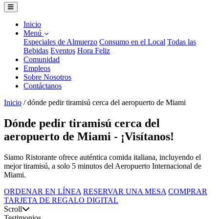
Inicio
Menú
Especiales de Almuerzo
Consumo en el Local
Todas las
Bebidas
Eventos
Hora Feliz
Comunidad
Empleos
Sobre Nosotros
Contáctanos
Inicio
/
dónde pedir tiramisú cerca del aeropuerto de Miami
Dónde pedir tiramisú cerca del
aeropuerto de Miami - ¡Visítanos!
Siamo Ristorante ofrece auténtica comida italiana, incluyendo el
mejor tiramisú, a solo 5 minutos del Aeropuerto Internacional de
Miami.
ORDENAR EN LÍNEA
RESERVAR UNA MESA
COMPRAR
TARJETA DE REGALO DIGITAL
Scroll
Testimonios