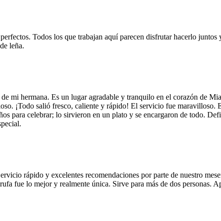
 perfectos. Todos los que trabajan aquí parecen disfrutar hacerlo juntos 
de leña.
 de mi hermana. Es un lugar agradable y tranquilo en el corazón de Mi
so. ¡Todo salió fresco, caliente y rápido! El servicio fue maravilloso. 
años para celebrar; lo sirvieron en un plato y se encargaron de todo. De
pecial.
Servicio rápido y excelentes recomendaciones por parte de nuestro meser
 de trufa fue lo mejor y realmente única. Sirve para más de dos personas.