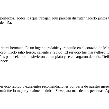
 perfectos. Todos los que trabajan aquí parecen disfrutar hacerlo juntos 
de leña.
 de mi hermana. Es un lugar agradable y tranquilo en el corazón de Mi
so. ¡Todo salió fresco, caliente y rápido! El servicio fue maravilloso. 
años para celebrar; lo sirvieron en un plato y se encargaron de todo. De
pecial.
Servicio rápido y excelentes recomendaciones por parte de nuestro meser
 de trufa fue lo mejor y realmente única. Sirve para más de dos personas.