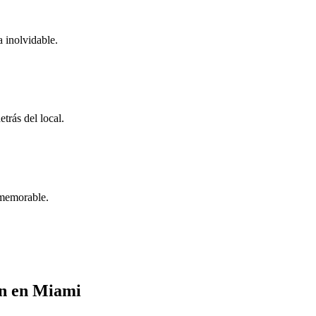
a inolvidable.
trás del local.
 memorable.
en en Miami