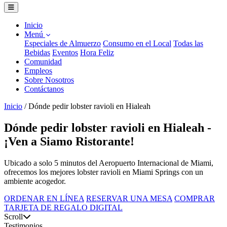
Inicio
Menú
Especiales de Almuerzo
Consumo en el Local
Todas las
Bebidas
Eventos
Hora Feliz
Comunidad
Empleos
Sobre Nosotros
Contáctanos
Inicio
/
Dónde pedir lobster ravioli en Hialeah
Dónde pedir lobster ravioli en Hialeah -
¡Ven a Siamo Ristorante!
Ubicado a solo 5 minutos del Aeropuerto Internacional de Miami,
ofrecemos los mejores lobster ravioli en Miami Springs con un
ambiente acogedor.
ORDENAR EN LÍNEA
RESERVAR UNA MESA
COMPRAR
TARJETA DE REGALO DIGITAL
Scroll
Testimonios