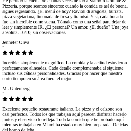
He perdido la cuenta de cuántas veces he ido a Siamo Ristorante &
Pizzeria, porque seamos sinceros: cuando la comida es así de buena,
sigues regresando. ¿El menú de hoy? Ravioli di aragosta, burrata,
pizza vegetariana, limonada de fresa y tiramisú. Y sí, cada bocado
fue tan increíble como suena. Tómalo como una señal para dejar de
leer y simplemente IR. ¿El personal? Un amor. ¿El dueño? Una joya
absoluta. 10/10, sin observaciones.
Jennefer Oliva
“
Increíble, simplemente magnífico. La comida y la actitud estuvieron
perfectamente alineadas. Cada detalle complementaba al siguiente,
incluso sus cálidas personalidades. Gracias por hacer que nuestro
corto tiempo en su área fuera el mejor.
Mr. Gutenberg
“
Excelente pequeño restaurante italiano. La pizza y el calzone son
casi perfectos. Todos los que trabajan aquí parecen disfrutar hacerlo
juntos y el servicio lo refleja. Toda la comida que he probado aquí
mientras trabajaba en Miami ha estado muy bien preparada. Delicias
del horno de leña.