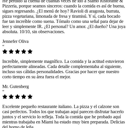
He perdido la cuenta de cuántas veces he ido a Siamo Ristorante &
Pizzeria, porque seamos sinceros: cuando la comida es así de buena,
sigues regresando. ¿El menú de hoy? Ravioli di aragosta, burrata,
pizza vegetariana, limonada de fresa y tiramisú. Y sí, cada bocado
fue tan increíble como suena. Tómalo como una señal para dejar de
leer y simplemente IR. ¿El personal? Un amor. ¿El dueño? Una joya
absoluta. 10/10, sin observaciones.
Jennefer Oliva
“
Increíble, simplemente magnífico. La comida y la actitud estuvieron
perfectamente alineadas. Cada detalle complementaba al siguiente,
incluso sus cálidas personalidades. Gracias por hacer que nuestro
corto tiempo en su área fuera el mejor.
Mr. Gutenberg
“
Excelente pequeño restaurante italiano. La pizza y el calzone son
casi perfectos. Todos los que trabajan aquí parecen disfrutar hacerlo
juntos y el servicio lo refleja. Toda la comida que he probado aquí
mientras trabajaba en Miami ha estado muy bien preparada. Delicias
del horno de leña.