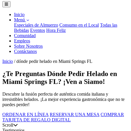
Inicio
Menú
Especiales de Almuerzo
Consumo en el Local
Todas las
Bebidas
Eventos
Hora Feliz
Comunidad
Empleos
Sobre Nosotros
Contáctanos
Inicio
/
dónde pedir helado en Miami Springs FL
¿Te Preguntas Dónde Pedir Helado en
Miami Springs FL? ¡Ven a Siamo!
Descubre la fusión perfecta de auténtica comida italiana y
irresistibles helados. ¡La mejor experiencia gastronómica que no te
puedes perder!
ORDENAR EN LÍNEA
RESERVAR UNA MESA
COMPRAR
TARJETA DE REGALO DIGITAL
Scroll
Testimonios