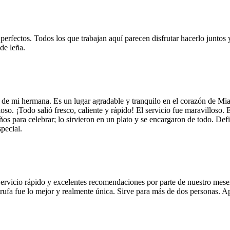
 perfectos. Todos los que trabajan aquí parecen disfrutar hacerlo juntos 
de leña.
 de mi hermana. Es un lugar agradable y tranquilo en el corazón de Mi
so. ¡Todo salió fresco, caliente y rápido! El servicio fue maravilloso. 
años para celebrar; lo sirvieron en un plato y se encargaron de todo. De
pecial.
Servicio rápido y excelentes recomendaciones por parte de nuestro meser
 de trufa fue lo mejor y realmente única. Sirve para más de dos personas.