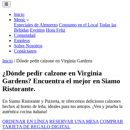
Inicio
Menú
Especiales de Almuerzo
Consumo en el Local
Todas las
Bebidas
Eventos
Hora Feliz
Comunidad
Empleos
Sobre Nosotros
Contáctanos
Inicio
/
Dónde pedir calzone en Virginia Gardens
¿Dónde pedir calzone en Virginia
Gardens? Encuentra el mejor en Siamo
Ristorante.
En Siamo Ristorante y Pizzeria, te ofrecemos deliciosos calzones
hechos al horno de leña, ideales para tus antojos. ¡Ven y prueba la
auténtica cocina italiana!
ORDENAR EN LÍNEA
RESERVAR UNA MESA
COMPRAR
TARJETA DE REGALO DIGITAL