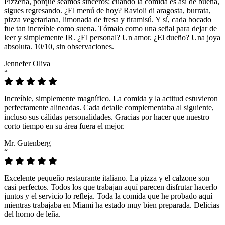
Pizzeria, porque seamos sinceros: cuando la comida es así de buena,
sigues regresando. ¿El menú de hoy? Ravioli di aragosta, burrata,
pizza vegetariana, limonada de fresa y tiramisú. Y sí, cada bocado
fue tan increíble como suena. Tómalo como una señal para dejar de
leer y simplemente IR. ¿El personal? Un amor. ¿El dueño? Una joya
absoluta. 10/10, sin observaciones.
Jennefer Oliva
“
Increíble, simplemente magnífico. La comida y la actitud estuvieron
perfectamente alineadas. Cada detalle complementaba al siguiente,
incluso sus cálidas personalidades. Gracias por hacer que nuestro
corto tiempo en su área fuera el mejor.
Mr. Gutenberg
“
Excelente pequeño restaurante italiano. La pizza y el calzone son
casi perfectos. Todos los que trabajan aquí parecen disfrutar hacerlo
juntos y el servicio lo refleja. Toda la comida que he probado aquí
mientras trabajaba en Miami ha estado muy bien preparada. Delicias
del horno de leña.