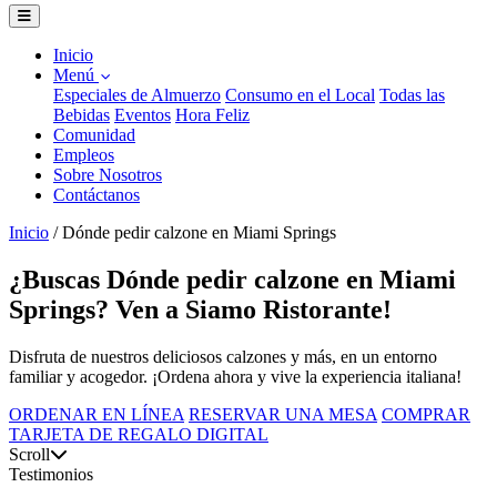
Inicio
Menú
Especiales de Almuerzo
Consumo en el Local
Todas las
Bebidas
Eventos
Hora Feliz
Comunidad
Empleos
Sobre Nosotros
Contáctanos
Inicio
/
Dónde pedir calzone en Miami Springs
¿Buscas Dónde pedir calzone en Miami
Springs? Ven a Siamo Ristorante!
Disfruta de nuestros deliciosos calzones y más, en un entorno
familiar y acogedor. ¡Ordena ahora y vive la experiencia italiana!
ORDENAR EN LÍNEA
RESERVAR UNA MESA
COMPRAR
TARJETA DE REGALO DIGITAL
Scroll
Testimonios