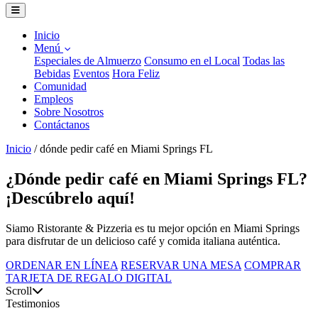
Inicio
Menú
Especiales de Almuerzo
Consumo en el Local
Todas las
Bebidas
Eventos
Hora Feliz
Comunidad
Empleos
Sobre Nosotros
Contáctanos
Inicio
/
dónde pedir café en Miami Springs FL
¿Dónde pedir café en Miami Springs FL?
¡Descúbrelo aquí!
Siamo Ristorante & Pizzeria es tu mejor opción en Miami Springs
para disfrutar de un delicioso café y comida italiana auténtica.
ORDENAR EN LÍNEA
RESERVAR UNA MESA
COMPRAR
TARJETA DE REGALO DIGITAL
Scroll
Testimonios