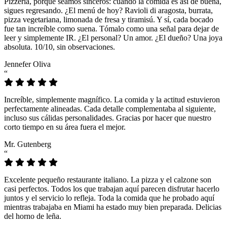
Pizzeria, porque seamos sinceros: cuando la comida es así de buena,
sigues regresando. ¿El menú de hoy? Ravioli di aragosta, burrata,
pizza vegetariana, limonada de fresa y tiramisú. Y sí, cada bocado
fue tan increíble como suena. Tómalo como una señal para dejar de
leer y simplemente IR. ¿El personal? Un amor. ¿El dueño? Una joya
absoluta. 10/10, sin observaciones.
Jennefer Oliva
“
Increíble, simplemente magnífico. La comida y la actitud estuvieron
perfectamente alineadas. Cada detalle complementaba al siguiente,
incluso sus cálidas personalidades. Gracias por hacer que nuestro
corto tiempo en su área fuera el mejor.
Mr. Gutenberg
“
Excelente pequeño restaurante italiano. La pizza y el calzone son
casi perfectos. Todos los que trabajan aquí parecen disfrutar hacerlo
juntos y el servicio lo refleja. Toda la comida que he probado aquí
mientras trabajaba en Miami ha estado muy bien preparada. Delicias
del horno de leña.