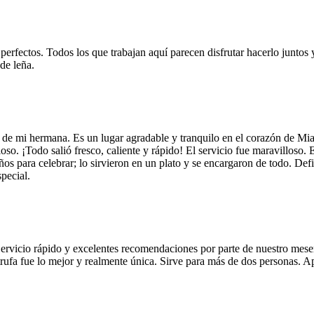
 perfectos. Todos los que trabajan aquí parecen disfrutar hacerlo juntos 
de leña.
 de mi hermana. Es un lugar agradable y tranquilo en el corazón de Mi
so. ¡Todo salió fresco, caliente y rápido! El servicio fue maravilloso. 
años para celebrar; lo sirvieron en un plato y se encargaron de todo. De
pecial.
Servicio rápido y excelentes recomendaciones por parte de nuestro meser
 de trufa fue lo mejor y realmente única. Sirve para más de dos personas.