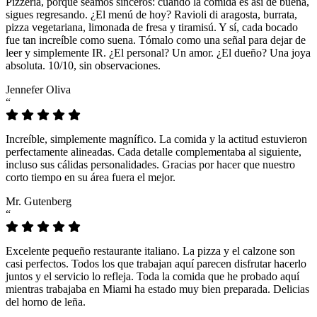
Pizzeria, porque seamos sinceros: cuando la comida es así de buena,
sigues regresando. ¿El menú de hoy? Ravioli di aragosta, burrata,
pizza vegetariana, limonada de fresa y tiramisú. Y sí, cada bocado
fue tan increíble como suena. Tómalo como una señal para dejar de
leer y simplemente IR. ¿El personal? Un amor. ¿El dueño? Una joya
absoluta. 10/10, sin observaciones.
Jennefer Oliva
“
Increíble, simplemente magnífico. La comida y la actitud estuvieron
perfectamente alineadas. Cada detalle complementaba al siguiente,
incluso sus cálidas personalidades. Gracias por hacer que nuestro
corto tiempo en su área fuera el mejor.
Mr. Gutenberg
“
Excelente pequeño restaurante italiano. La pizza y el calzone son
casi perfectos. Todos los que trabajan aquí parecen disfrutar hacerlo
juntos y el servicio lo refleja. Toda la comida que he probado aquí
mientras trabajaba en Miami ha estado muy bien preparada. Delicias
del horno de leña.