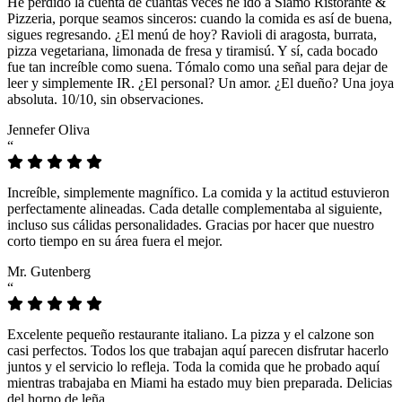
He perdido la cuenta de cuántas veces he ido a Siamo Ristorante &
Pizzeria, porque seamos sinceros: cuando la comida es así de buena,
sigues regresando. ¿El menú de hoy? Ravioli di aragosta, burrata,
pizza vegetariana, limonada de fresa y tiramisú. Y sí, cada bocado
fue tan increíble como suena. Tómalo como una señal para dejar de
leer y simplemente IR. ¿El personal? Un amor. ¿El dueño? Una joya
absoluta. 10/10, sin observaciones.
Jennefer Oliva
“
Increíble, simplemente magnífico. La comida y la actitud estuvieron
perfectamente alineadas. Cada detalle complementaba al siguiente,
incluso sus cálidas personalidades. Gracias por hacer que nuestro
corto tiempo en su área fuera el mejor.
Mr. Gutenberg
“
Excelente pequeño restaurante italiano. La pizza y el calzone son
casi perfectos. Todos los que trabajan aquí parecen disfrutar hacerlo
juntos y el servicio lo refleja. Toda la comida que he probado aquí
mientras trabajaba en Miami ha estado muy bien preparada. Delicias
del horno de leña.