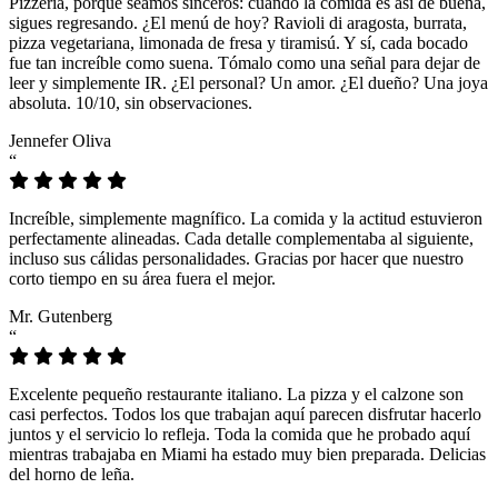
Pizzeria, porque seamos sinceros: cuando la comida es así de buena,
sigues regresando. ¿El menú de hoy? Ravioli di aragosta, burrata,
pizza vegetariana, limonada de fresa y tiramisú. Y sí, cada bocado
fue tan increíble como suena. Tómalo como una señal para dejar de
leer y simplemente IR. ¿El personal? Un amor. ¿El dueño? Una joya
absoluta. 10/10, sin observaciones.
Jennefer Oliva
“
Increíble, simplemente magnífico. La comida y la actitud estuvieron
perfectamente alineadas. Cada detalle complementaba al siguiente,
incluso sus cálidas personalidades. Gracias por hacer que nuestro
corto tiempo en su área fuera el mejor.
Mr. Gutenberg
“
Excelente pequeño restaurante italiano. La pizza y el calzone son
casi perfectos. Todos los que trabajan aquí parecen disfrutar hacerlo
juntos y el servicio lo refleja. Toda la comida que he probado aquí
mientras trabajaba en Miami ha estado muy bien preparada. Delicias
del horno de leña.