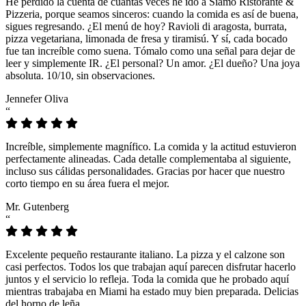
He perdido la cuenta de cuántas veces he ido a Siamo Ristorante &
Pizzeria, porque seamos sinceros: cuando la comida es así de buena,
sigues regresando. ¿El menú de hoy? Ravioli di aragosta, burrata,
pizza vegetariana, limonada de fresa y tiramisú. Y sí, cada bocado
fue tan increíble como suena. Tómalo como una señal para dejar de
leer y simplemente IR. ¿El personal? Un amor. ¿El dueño? Una joya
absoluta. 10/10, sin observaciones.
Jennefer Oliva
“
Increíble, simplemente magnífico. La comida y la actitud estuvieron
perfectamente alineadas. Cada detalle complementaba al siguiente,
incluso sus cálidas personalidades. Gracias por hacer que nuestro
corto tiempo en su área fuera el mejor.
Mr. Gutenberg
“
Excelente pequeño restaurante italiano. La pizza y el calzone son
casi perfectos. Todos los que trabajan aquí parecen disfrutar hacerlo
juntos y el servicio lo refleja. Toda la comida que he probado aquí
mientras trabajaba en Miami ha estado muy bien preparada. Delicias
del horno de leña.