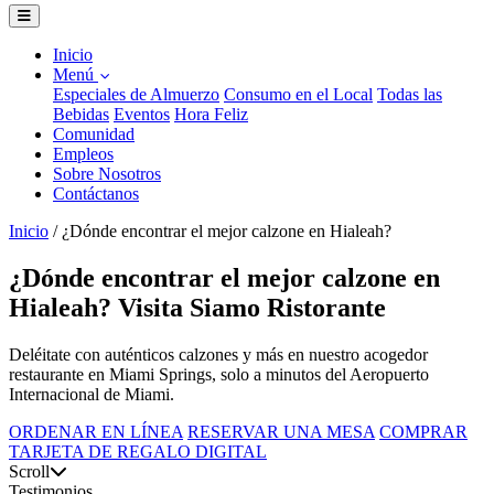
Inicio
Menú
Especiales de Almuerzo
Consumo en el Local
Todas las
Bebidas
Eventos
Hora Feliz
Comunidad
Empleos
Sobre Nosotros
Contáctanos
Inicio
/
¿Dónde encontrar el mejor calzone en Hialeah?
¿Dónde encontrar el mejor calzone en
Hialeah? Visita Siamo Ristorante
Deléitate con auténticos calzones y más en nuestro acogedor
restaurante en Miami Springs, solo a minutos del Aeropuerto
Internacional de Miami.
ORDENAR EN LÍNEA
RESERVAR UNA MESA
COMPRAR
TARJETA DE REGALO DIGITAL
Scroll
Testimonios