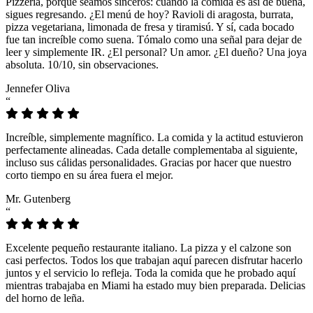
Pizzeria, porque seamos sinceros: cuando la comida es así de buena,
sigues regresando. ¿El menú de hoy? Ravioli di aragosta, burrata,
pizza vegetariana, limonada de fresa y tiramisú. Y sí, cada bocado
fue tan increíble como suena. Tómalo como una señal para dejar de
leer y simplemente IR. ¿El personal? Un amor. ¿El dueño? Una joya
absoluta. 10/10, sin observaciones.
Jennefer Oliva
“
Increíble, simplemente magnífico. La comida y la actitud estuvieron
perfectamente alineadas. Cada detalle complementaba al siguiente,
incluso sus cálidas personalidades. Gracias por hacer que nuestro
corto tiempo en su área fuera el mejor.
Mr. Gutenberg
“
Excelente pequeño restaurante italiano. La pizza y el calzone son
casi perfectos. Todos los que trabajan aquí parecen disfrutar hacerlo
juntos y el servicio lo refleja. Toda la comida que he probado aquí
mientras trabajaba en Miami ha estado muy bien preparada. Delicias
del horno de leña.