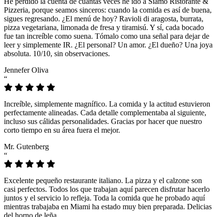
He perdido la cuenta de cuántas veces he ido a Siamo Ristorante &
Pizzeria, porque seamos sinceros: cuando la comida es así de buena,
sigues regresando. ¿El menú de hoy? Ravioli di aragosta, burrata,
pizza vegetariana, limonada de fresa y tiramisú. Y sí, cada bocado
fue tan increíble como suena. Tómalo como una señal para dejar de
leer y simplemente IR. ¿El personal? Un amor. ¿El dueño? Una joya
absoluta. 10/10, sin observaciones.
Jennefer Oliva
“
Increíble, simplemente magnífico. La comida y la actitud estuvieron
perfectamente alineadas. Cada detalle complementaba al siguiente,
incluso sus cálidas personalidades. Gracias por hacer que nuestro
corto tiempo en su área fuera el mejor.
Mr. Gutenberg
“
Excelente pequeño restaurante italiano. La pizza y el calzone son
casi perfectos. Todos los que trabajan aquí parecen disfrutar hacerlo
juntos y el servicio lo refleja. Toda la comida que he probado aquí
mientras trabajaba en Miami ha estado muy bien preparada. Delicias
del horno de leña.