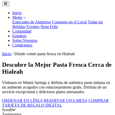
Inicio
Menú
Especiales de Almuerzo
Consumo en el Local
Todas las
Bebidas
Eventos
Hora Feliz
Comunidad
Empleos
Sobre Nosotros
Contáctanos
Inicio
/
Dónde comer pasta fresca en Hialeah
Descubre la Mejor Pasta Fresca Cerca de
Hialeah
Visítanos en Miami Springs y disfruta de auténtica pasta italiana en
un ambiente acogedor con estacionamiento gratis. Disfruta de un
servicio excepcional y deliciosos platos artesanales.
ORDENAR EN LÍNEA
RESERVAR UNA MESA
COMPRAR
TARJETA DE REGALO DIGITAL
Scroll
Testimonios