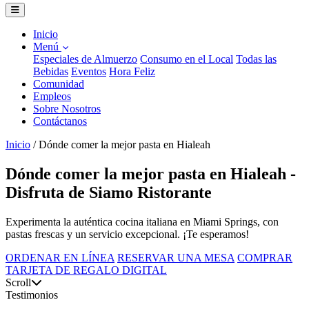
Inicio
Menú
Especiales de Almuerzo
Consumo en el Local
Todas las
Bebidas
Eventos
Hora Feliz
Comunidad
Empleos
Sobre Nosotros
Contáctanos
Inicio
/
Dónde comer la mejor pasta en Hialeah
Dónde comer la mejor pasta en Hialeah -
Disfruta de Siamo Ristorante
Experimenta la auténtica cocina italiana en Miami Springs, con
pastas frescas y un servicio excepcional. ¡Te esperamos!
ORDENAR EN LÍNEA
RESERVAR UNA MESA
COMPRAR
TARJETA DE REGALO DIGITAL
Scroll
Testimonios