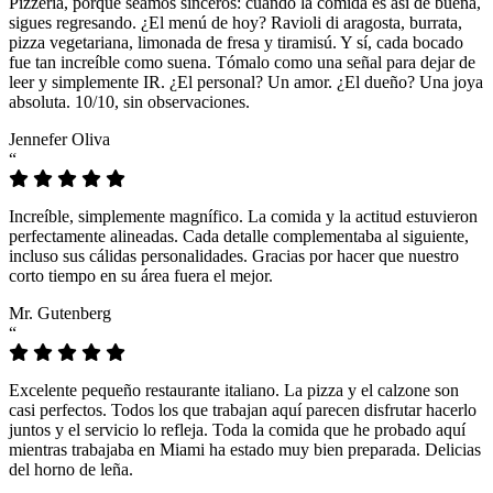
Pizzeria, porque seamos sinceros: cuando la comida es así de buena,
sigues regresando. ¿El menú de hoy? Ravioli di aragosta, burrata,
pizza vegetariana, limonada de fresa y tiramisú. Y sí, cada bocado
fue tan increíble como suena. Tómalo como una señal para dejar de
leer y simplemente IR. ¿El personal? Un amor. ¿El dueño? Una joya
absoluta. 10/10, sin observaciones.
Jennefer Oliva
“
Increíble, simplemente magnífico. La comida y la actitud estuvieron
perfectamente alineadas. Cada detalle complementaba al siguiente,
incluso sus cálidas personalidades. Gracias por hacer que nuestro
corto tiempo en su área fuera el mejor.
Mr. Gutenberg
“
Excelente pequeño restaurante italiano. La pizza y el calzone son
casi perfectos. Todos los que trabajan aquí parecen disfrutar hacerlo
juntos y el servicio lo refleja. Toda la comida que he probado aquí
mientras trabajaba en Miami ha estado muy bien preparada. Delicias
del horno de leña.