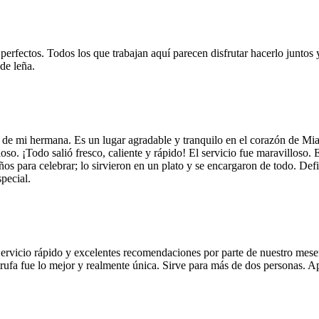
 perfectos. Todos los que trabajan aquí parecen disfrutar hacerlo juntos 
de leña.
 de mi hermana. Es un lugar agradable y tranquilo en el corazón de Mi
so. ¡Todo salió fresco, caliente y rápido! El servicio fue maravilloso. 
años para celebrar; lo sirvieron en un plato y se encargaron de todo. De
pecial.
Servicio rápido y excelentes recomendaciones por parte de nuestro meser
 de trufa fue lo mejor y realmente única. Sirve para más de dos personas.