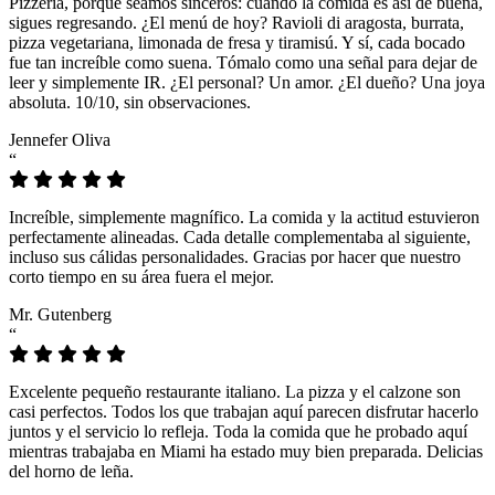
Pizzeria, porque seamos sinceros: cuando la comida es así de buena,
sigues regresando. ¿El menú de hoy? Ravioli di aragosta, burrata,
pizza vegetariana, limonada de fresa y tiramisú. Y sí, cada bocado
fue tan increíble como suena. Tómalo como una señal para dejar de
leer y simplemente IR. ¿El personal? Un amor. ¿El dueño? Una joya
absoluta. 10/10, sin observaciones.
Jennefer Oliva
“
Increíble, simplemente magnífico. La comida y la actitud estuvieron
perfectamente alineadas. Cada detalle complementaba al siguiente,
incluso sus cálidas personalidades. Gracias por hacer que nuestro
corto tiempo en su área fuera el mejor.
Mr. Gutenberg
“
Excelente pequeño restaurante italiano. La pizza y el calzone son
casi perfectos. Todos los que trabajan aquí parecen disfrutar hacerlo
juntos y el servicio lo refleja. Toda la comida que he probado aquí
mientras trabajaba en Miami ha estado muy bien preparada. Delicias
del horno de leña.